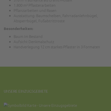
1.800 m² Pflasterarbeiten
Pflanzarbeiten und Rasen
Ausstattung: Baumscheiben, Fahrradanlehnbügel,
Absperrbügel, Fußabtrittroste
Besonderheiten:
Baum im Bestand
Aufsicht Denkmalschutz
Handverlegung 12 cm starkes Pflaster in 3 Formaten
UNSERE EINZUGSGEBIETE