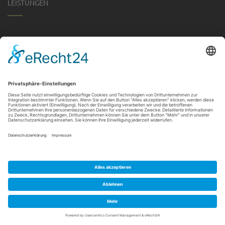
LEISTUNGEN
Garten- & Landschaftsbau
Sportplatzbau
Tiefbau
Dachbegrünung
Großprojekte
© Erwin Rumpf Garten- und Landschaftsbau GmbH & Co. KG -
2025
Impressum
Datenschutz
Barrierefreiheit
Kontakt