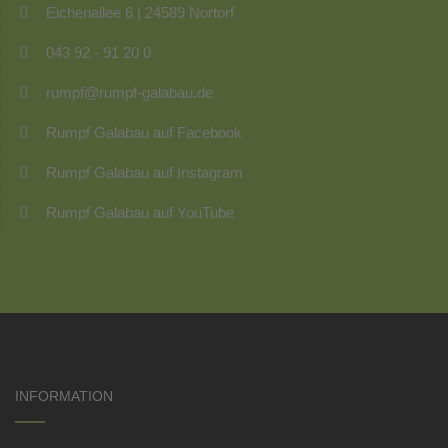
Eichenallee 6 | 24589 Nortorf
043 92 - 91 20 0
rumpf@rumpf-galabau.de
Rumpf Galabau auf Facebook
Rumpf Galabau auf Instagram
Rumpf Galabau auf YouTube
INFORMATION